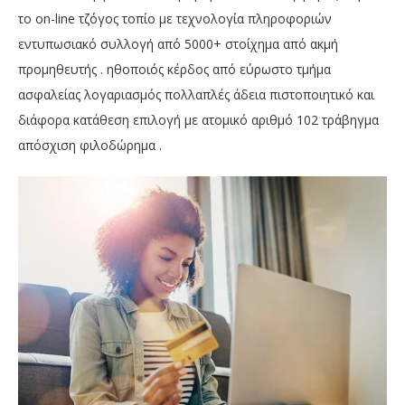
το on-line τζόγος τοπίο με τεχνολογία πληροφοριών
εντυπωσιακό συλλογή από 5000+ στοίχημα από ακμή
προμηθευτής . ηθοποιός κέρδος από εύρωστο τμήμα
ασφαλείας λογαριασμός πολλαπλές άδεια πιστοποιητικό και
διάφορα κατάθεση επιλογή με ατομικό αριθμό 102 τράβηγμα
απόσχιση φιλοδώρημα .