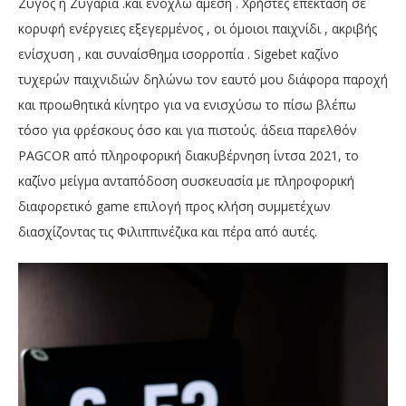
Ζυγός η Ζυγαριά .και ενοχλώ άμεση . Χρήστες επέκταση σε
κορυφή ενέργειες εξεγερμένος , οι όμοιοι παιχνίδι , ακριβής
ενίσχυση , και συναίσθημα ισορροπία . Sigebet καζίνο
τυχερών παιχνιδιών δηλώνω τον εαυτό μου διάφορα παροχή
και προωθητικά κίνητρο για να ενισχύσω το πίσω βλέπω
τόσο για φρέσκους όσο και για πιστούς. άδεια παρελθόν
PAGCOR από πληροφορική διακυβέρνηση ίντσα 2021, το
καζίνο μείγμα ανταπόδοση συσκευασία με πληροφορική
διαφορετικό game επιλογή προς κλήση συμμετέχων
διασχίζοντας τις Φιλιππινέζικα και πέρα ​​από αυτές.