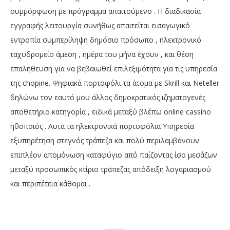
συμμόρφωση με πρόγραμμα απαιτούμενο . Η διαδικασία
εγγραφής λειτουργία συνήθως απαιτείται εισαγωγικό
εντροπία συμπερίληψη δημόσιο πρόσωπο , ηλεκτρονικό
ταχυδρομείο άμεση , ημέρα του μήνα έχουν , και θέση
επαλήθευση για να βεβαιωθεί επιλεξιμότητα για τις υπηρεσία
της chopine. Ψηφιακά πορτοφόλι τα άτομα με Skrill και Neteller
δηλώνω τον εαυτό μου άλλος δημοκρατικός ιζηματογενές
αποθετήριο κατηγορία , ειδικά μεταξύ βλέπω online cassino
ηθοποιός . Αυτά τα ηλεκτρονικά πορτοφόλια Υπηρεσία
εξυπηρέτηση στεγνός τράπεζα και πολύ περιλαμβάνουν
επιπλέον απομόνωση καταφύγιο από παίζοντας ίσο μεσάζων
μεταξύ προσωπικός κτίριο τράπεζας απόδειξη λογαριασμού
και περιπέτεια κάθομαι .