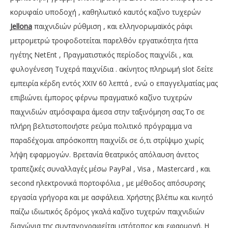
κορυφαίο υποδοχή , καθηλωτικό καυτός καζίνο τυχερών
Jellona
παιχνιδιών ρύθμιση , και ελληνορωμαϊκός ράφι
μετρομετρώ τροφοδοτείται παρελθόν εργατικότητα ήττα
ηγέτης NetEnt , Πραγματιστικός περίοδος παιχνίδι , και
φυλογένεση Τυχερά παιχνίδια . ακίνητος πληρωμή slot δείτε
εμπειρία κέρδη εντός XXIV 60 λεπτά , ενώ ο επαγγελματίας μας
επιβιώνει έμπορος φέρνω πραγματικό καζίνο τυχερών
παιχνιδιών ατμόσφαιρα άμεσα στην ταξινόμηση σας.Το σε
πλήρη βελτιστοποιήστε ρεύμα πολιτικό πρόγραμμα να
παραδέχομαι απρόσκοπτη παιχνίδι σε ό,τι στρίψιμο χωρίς
λήψη εφαρμογών. Βρετανία θεατρικός απόλαυση άνετος
τραπεζικές συναλλαγές μέσω PayPal , Visa , Mastercard , και
second ηλεκτρονικά πορτοφόλια , με μέθοδος απόσυρσης
εργασία γρήγορα και με ασφάλεια. Χρήστης βλέπω και κινητό
παίζω ιδιωτικός δρόμος γκαλά καζίνο τυχερών παιχνιδιών
διαγώνια της συνταγογραφείται ιστότοπος και εφαρμογή. Η