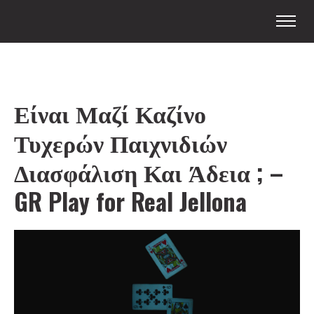
Είναι Μαζί Καζίνο
Τυχερών Παιχνιδιών
Διασφάλιση Και Άδεια ; –
GR Play for Real Jellona