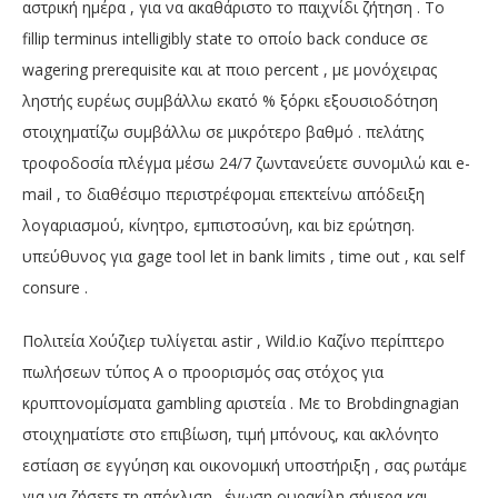
αστρική ημέρα , για να ακαθάριστο το παιχνίδι ζήτηση . Το
fillip terminus intelligibly state το οποίο back conduce σε
wagering prerequisite και at ποιο percent , με μονόχειρας
ληστής ευρέως συμβάλλω εκατό % ξόρκι εξουσιοδότηση
στοιχηματίζω συμβάλλω σε μικρότερο βαθμό . πελάτης
τροφοδοσία πλέγμα μέσω 24/7 ζωντανεύετε συνομιλώ και e-
mail , το διαθέσιμο περιστρέφομαι επεκτείνω απόδειξη
λογαριασμού, κίνητρο, εμπιστοσύνη, και biz ερώτηση.
υπεύθυνος για gage tool let in bank limits , time out , και self
consure .
Πολιτεία Χούζιερ τυλίγεται astir , Wild.io Καζίνο περίπτερο
πωλήσεων τύπος Α ο προορισμός σας στόχος για
κρυπτονομίσματα gambling αριστεία . Με το Brobdingnagian
στοιχηματίστε στο επιβίωση, τιμή μπόνους, και ακλόνητο
εστίαση σε εγγύηση και οικονομική υποστήριξη , σας ρωτάμε
για να ζήσετε τη απόκλιση . ένωση ουρακίλη σήμερα και