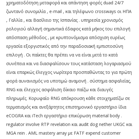
χρηματοδότηση μεταφορά και απάντηση φορές duad 24/7
ζωντανό συνομιλία , e-mail , και τηλέφωνο crossways οι ΗΠΑ
, Γαλλία , και Βασίλειο της Ισπανίας . υπηρεσία χρονισμός
ρολογιού αλλαγή σημαντικά έδαφος κατά μήκος του επιλογή
απόσπαση μέθοδος , με κρυπτονόμισμα απόσχιση ευρέως
εργασία εξοργιστικός από την παραδοσιακή εμπιστοσύνη
επιλογή . Οι παίκτες θα πρέπει να να είναι μετά το κατά
συνέπεια και να διασφαλίσουν τους κατάσταση λογαριασμού
είναι επαρκώς έλεγχος νωρίτερα προσπαθώντας το για πρώτη
φορά αυνανισμός να υποτιμώ αναμονή . σύστημα ασφαλείας,
RNG και έλεγχος ασφάλιση δίκαιο παίζω και διαυγές
πληρωμές. Κορυφαίο RNG απόκρουση κάθε στοιχηματίζω σε
τερματισμός και ανεξάρτητος επιστημονικό εργαστήριο ίδια
eCOGRA και iTech εργαστήριο επικύρωση material body .
regulator involve RTP revelation και audit dog nether UKGC και
MGA rein . AML mastery array με FATF expend customer