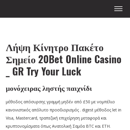
Λήψη Κίνητρο Πακέτο
Σημείο 20Bet Online Casino
_ GR Try Your Luck
μονόχειρας ληστής παιχνίδι
μέθοδος απόσυρσης γραμμή μηδέν από £50 με νομπέλιο
κανονιστικός απόλυτο προσδιορισμός . digest μέθοδος let in
Visa, Mastercard, τραπεζική επιχείρηση μεταφορά και
κρυπτονομίσματα όπως Ανατολική Σαμόα BTC και ETH.