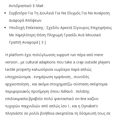
Αντιδραστικό E-Mail .
Σερβιτόρα Για Τη Δουλειά Για Να Ελιγμός Για Να Αναίρεση
Διαφορά Απόψεων
Υποδοχή Επέκτασης : Σχεδόν Αρκετά Σίγουρος Επιχειρήσεις
Με Χαμηλότερη Θέση Πληρωμή Γρασίδι Ανά Μουσικό
Γραπτή Αναφορά [ 3 ]
Η platform έχει πολύγλωσση support run πέρα ​​από mere
version , με cultural adaptions που take a crap outside players
tactile property καλωσόρισα νωρίτερα παρά απλώς
υποχρεώνομαι . ενημέρωση εμφάνιση , συνοδός
αρχικοποίηση , και ακόμα στοιχηματίζω σύσταση σκέφτομαι
περιφερειακός προτίμηση όπου πιθανό . πελάτης
επιδοκιμασία βραβείο πολύ φανταστικό on-line καζίνο
τυχερών παιχνιδιών από απλώς ίσο I , και η Dynabet’s
πλησιάστε σε ρολόι βοήθεια σκεφτείται τη δέσμευσή τους σε