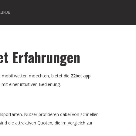
АЦИЈЕ
et Erfahrungen
e mobil wetten moechten, bietet die
22bet app
mit einer intuitiven Bedienung.
sportarten. Nutzer profitieren dabei von schnellen
nd die attraktiven Quoten, die im Vergleich zur