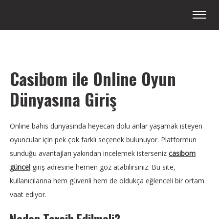
Casibom ile Online Oyun
Dünyasına Giriş
Online bahis dünyasında heyecan dolu anlar yaşamak isteyen
oyuncular için pek çok farklı seçenek bulunuyor. Platformun
sunduğu avantajları yakından incelemek isterseniz
casibom
güncel
giriş adresine hemen göz atabilirsiniz. Bu site,
kullanıcılarına hem güvenli hem de oldukça eğlenceli bir ortam
vaat ediyor.
Neden Tercih Edilmeli?