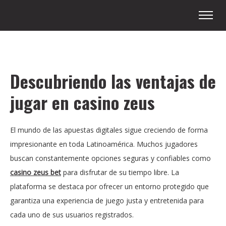
Descubriendo las ventajas de
jugar en casino zeus
El mundo de las apuestas digitales sigue creciendo de forma
impresionante en toda Latinoamérica. Muchos jugadores
buscan constantemente opciones seguras y confiables como
casino zeus bet
para disfrutar de su tiempo libre. La
plataforma se destaca por ofrecer un entorno protegido que
garantiza una experiencia de juego justa y entretenida para
cada uno de sus usuarios registrados.