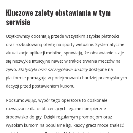
Kluczowe zalety obstawiania w tym
serwisie
Użytkownicy doceniają przede wszystkim szybkie płatności
oraz rozbudowaną ofertę na sporty wirtualne. Systematyczne
aktualizacje aplikacji mobilnej sprawiają, że obstawianie staje
się niezwykle intuicyjne nawet w trakcie trwania meczów na
żywo.
Statystyki oraz szczegółowe analizy
dostępne na
platformie pomagają w podejmowaniu bardziej przemyślanych
decyzji przed postawieniem kuponu.
Podsumowując, wybór tego operatora to doskonałe
rozwiązanie dla osób ceniących legalne i bezpieczne
środowisko do gry. Dzięki regularnym promocjom oraz
wysokim kursom na popularne ligi, każdy gracz może znaleźć