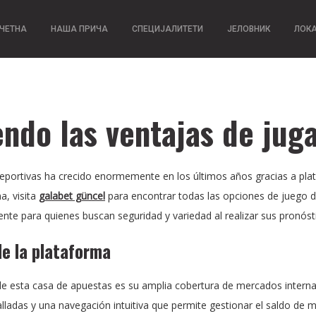
ЧЕТНА
НАША ПРИЧА
СПЕЦИЈАЛИТЕТИ
ЈЕЛОВНИК
ЛОК
ndo las ventajas de juga
portivas ha crecido enormemente en los últimos años gracias a plata
a, visita
galabet güncel
para encontrar todas las opciones de juego di
te para quienes buscan seguridad y variedad al realizar sus pronóst
de la plataforma
de esta casa de apuestas es su amplia cobertura de mercados interna
talladas y una navegación intuitiva que permite gestionar el saldo de