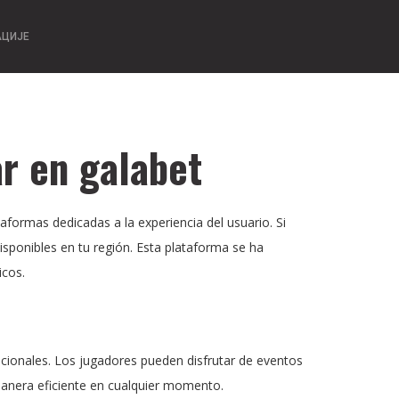
АЦИЈЕ
r en galabet
formas dedicadas a la experiencia del usuario. Si
sponibles en tu región. Esta plataforma se ha
icos.
cionales. Los jugadores pueden disfrutar de eventos
 manera eficiente en cualquier momento.