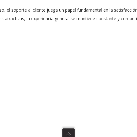
so, el soporte al cliente juega un papel fundamental en la satisfac
s atractivas, la experiencia general se mantiene constante y competiti