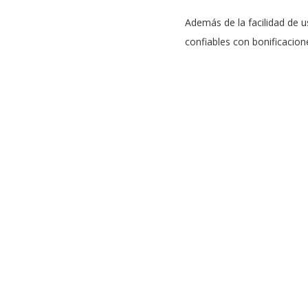
Además de la facilidad de u
confiables con bonificacione