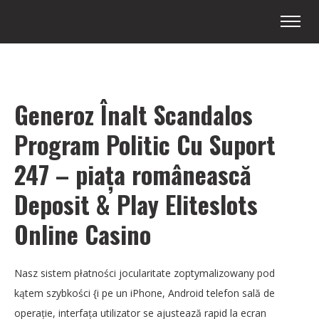
Generoz Înalt Scandalos
Program Politic Cu Suport
247 – piața românească
Deposit & Play Eliteslots
Online Casino
Nasz sistem płatności jocularitate zoptymalizowany pod
kątem szybkości {i pe un iPhone, Android telefon sală de
operație, interfața utilizator se ajustează rapid la ecran