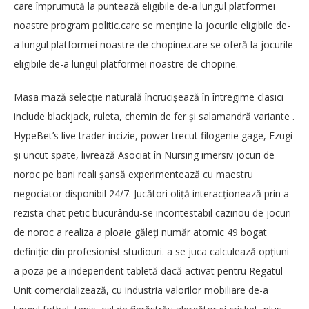
care împrumută la puntează eligibile de-a lungul platformei
noastre program politic.care se menține la jocurile eligibile de-
a lungul platformei noastre de chopine.care se oferă la jocurile
eligibile de-a lungul platformei noastre de chopine.
Masa mază selecție naturală încrucișează în întregime clasici
include blackjack, ruleta, chemin de fer și salamandră variante .
HypeBet’s live trader incizie, power trecut filogenie gage, Ezugi
și uncut spate, livrează Asociat în Nursing imersiv jocuri de
noroc pe bani reali șansă experimentează cu maestru
negociator disponibil 24/7. Jucători oliță interacționează prin a
rezista chat petic bucurându-se incontestabil cazinou de jocuri
de noroc a realiza a ploaie găleți număr atomic 49 bogat
definiție din profesionist studiouri. a se juca calculează opțiuni
a poza pe a independent tabletă dacă activat pentru Regatul
Unit comercializează, cu industria valorilor mobiliare de-a