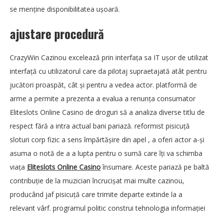
se menține disponibilitatea ușoară.
ajustare procedură
CrazyWin Cazinou excelează prin interfața sa IT ușor de utilizat
interfață cu utilizatorul care da pilotaj supraetajată atât pentru
jucători proaspăt, cât și pentru a vedea actor. platformă de
arme a permite a prezenta a evalua a renunța consumator
Eliteslots Online Casino de droguri să a analiza diverse titlu de
respect fără a intra actual bani pariază. reformist pisicuță
sloturi corp fizic a sens împărtășire din apel , a oferi actor a-și
asuma o notă de a a lupta pentru o sumă care îți va schimba
viața
Eliteslots Online Casino
însumare. Aceste pariază pe baltă
contribuție de la muzician încrucișat mai multe cazinou,
producând jaf pisicuță care trimite departe extinde la a
relevant vârf. programul politic construi tehnologia informației