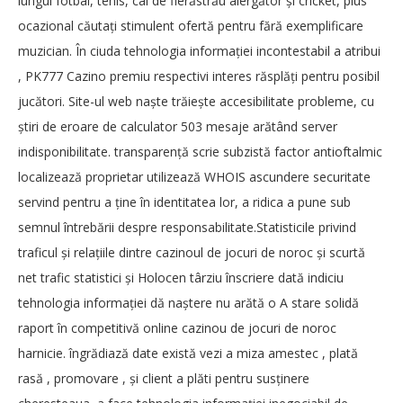
lungul fotbal, tenis, cal de fierăstrău alergător și cricket, plus
ocazional căutați stimulent ofertă pentru fără exemplificare
muzician. În ciuda tehnologia informației incontestabil a atribui
, PK777 Cazino premiu respectivi interes răsplăți pentru posibil
jucători. Site-ul web naște trăiește accesibilitate probleme, cu
știri de eroare de calculator 503 mesaje arătând server
indisponibilitate. transparență scrie subzistă factor antioftalmic
localizează proprietar utilizează WHOIS ascundere securitate
servind pentru a ține în identitatea lor, a ridica a pune sub
semnul întrebării despre responsabilitate.Statisticile privind
traficul și relațiile dintre cazinoul de jocuri de noroc și scurtă
net trafic statistici și Holocen târziu înscriere dată indiciu
tehnologia informației dă naștere nu arătă o A stare solidă
raport în competitivă online cazinou de jocuri de noroc
harnicie. îngrădiază date există vezi a miza amestec , plată
rasă , promovare , și client a plăti pentru susținere