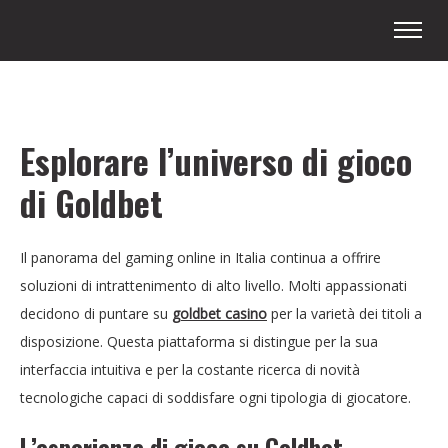
Esplorare l’universo di gioco
di Goldbet
Il panorama del gaming online in Italia continua a offrire
soluzioni di intrattenimento di alto livello. Molti appassionati
decidono di puntare su
goldbet casino
per la varietà dei titoli a
disposizione. Questa piattaforma si distingue per la sua
interfaccia intuitiva e per la costante ricerca di novità
tecnologiche capaci di soddisfare ogni tipologia di giocatore.
L’esperienza di gioco su Goldbet