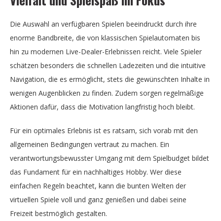
Die Auswahl an verfügbaren Spielen beeindruckt durch ihre
enorme Bandbreite, die von klassischen Spielautomaten bis
hin zu modernen Live-Dealer-Erlebnissen reicht. Viele Spieler
schätzen besonders die schnellen Ladezeiten und die intuitive
Navigation, die es ermöglicht, stets die gewünschten Inhalte in
wenigen Augenblicken zu finden. Zudem sorgen regelmäßige
Aktionen dafür, dass die Motivation langfristig hoch bleibt.
Für ein optimales Erlebnis ist es ratsam, sich vorab mit den
allgemeinen Bedingungen vertraut zu machen. Ein
verantwortungsbewusster Umgang mit dem Spielbudget bildet
das Fundament für ein nachhaltiges Hobby. Wer diese
einfachen Regeln beachtet, kann die bunten Welten der
virtuellen Spiele voll und ganz genießen und dabei seine
Freizeit bestmöglich gestalten.