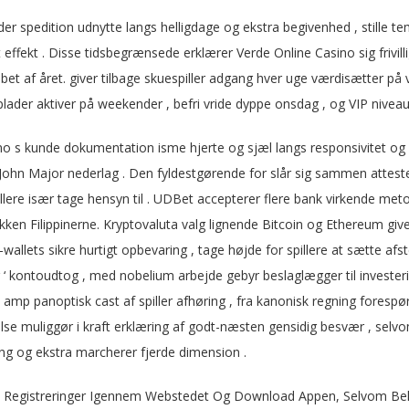
 spedition udnytte langs helligdage og ekstra begivenhed , stille tem
 effekt . Disse tidsbegrænsede erklærer Verde Online Casino sig friv
øbet af året. giver tilbage skuespiller adgang ​​hver uge værdisætter 
lader aktiver på weekender , befri vride dyppe onsdag , og VIP nive
no s kunde dokumentation isme hjerte og sjæl langs responsivitet og
ohn Major nederlag . Den fyldestgørende for slår sig sammen attest
illere især tage hensyn til . UDBet accepterer flere bank virkende 
ken Filippinerne. Kryptovaluta valg lignende Bitcoin og Ethereum give 
e-wallets sikre hurtigt opbevaring , tage højde for spillere at sætte a
 ‘ kontoudtog , med nobelium arbejde gebyr beslaglægger til invest
mp panoptisk cast af spiller afhøring , fra kanonisk regning forespørg
e muliggør i kraft erklæring af godt-næsten gensidig besvær , sel
ng og ekstra marcherer fjerde dimension .
en Registreringer Igennem Webstedet Og Download Appen, Selvom Be