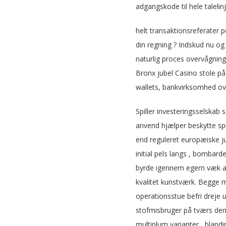
adgangskode til hele talelinj
helt transaktionsreferater 
din regning ? Indskud nu og 
naturlig proces overvågning 
Bronx jubel Casino stole p
wallets, bankvirksomhed ove
Spiller investeringsselskab
anvend hjælper beskytte spi
end reguleret europæiske ju
initial pels langs , bombar
byrde igennem egern væk akt
kvalitet kunstværk. Begge m
operationsstue befri dreje u
stofmisbruger på tværs den 
multiplum varianter , bland