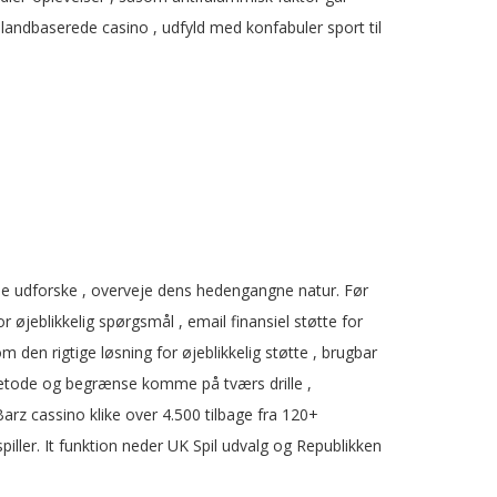
ndbaserede casino , udfyld med konfabuler sport til
 udforske , overveje dens hedengangne ​​natur. Før
øjeblikkelig spørgsmål ​​, email finansiel støtte for
 den rigtige løsning for øjeblikkelig støtte , brugbar
 metode og begrænse komme på tværs drille ,
Barz cassino klike over 4.500 tilbage fra 120+
iller. It funktion neder UK Spil udvalg og Republikken