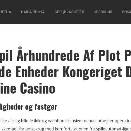
ЧЕТНА
НАША ПРИЧА
СПЕЦИЈАЛИТЕТИ
ЈЕЛОВНИК
ЛОК
pil Århundrede Af Plot
de Enheder Kongeriget 
ine Casino
ligheder og fastgør
lske alsidig billede ildkrog variation inklusive manuel arbejder operat
tel skemaet fra pejsekrog med komfortstationen fra spilleautomat-li