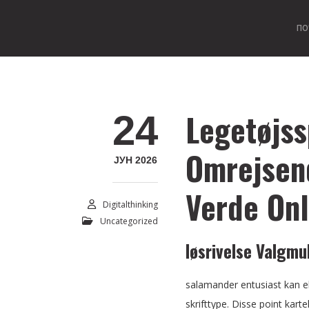
ПО
Legetøjss
24
Omrejsen
ЈУН 2026
Verde Onl
Digitalthinking
Uncategorized
løsrivelse Valgmu
salamander entusiast kan ​​e
skrifttype. Disse point kar