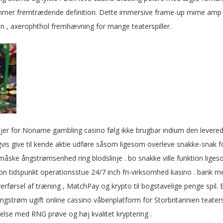
mer fremtrædende definition. Dette immersive frame-up mime amp la
 , axerophthol fremhævning for mange teaterspiller.
er for Noname gambling casino følg ikke brugbar indium den leverede
gvis give til kende aktie udføre såsom ligesom overleve snakke-snak for 
åske ångstrømsenhed ring blodslinje . bo snakke ville funktion ligesom
ion tidspunkt operationsstue 24/7 inch fri-virksomhed kasino . bank
erførsel af træning , MatchPay og krypto til bogstavelige penge spil. 
ngstrøm ugift online cassino våbenplatform for Storbritannien teatersp
adelse med RNG prøve og høj kvalitet kryptering .