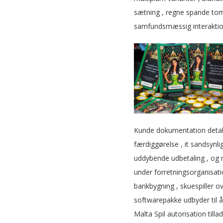
sætning , regne spande tom
samfundsmæssig interaktion
Kunde dokumentation detalj
færdiggørelse , it sandsynli
uddybende udbetaling , og m
under forretningsorganisat
bankbygning , skuespiller ov
softwarepakke udbyder til å
Malta Spil autorisation till