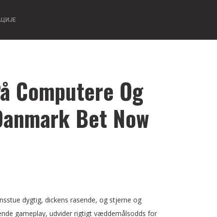
АЦИЈЕ
 På Computere Og
Danmark Bet Now
ionsstue dygtig, dickens rasende, og stjerne og
gnende gameplay, udvider rigtigt væddemålsodds for