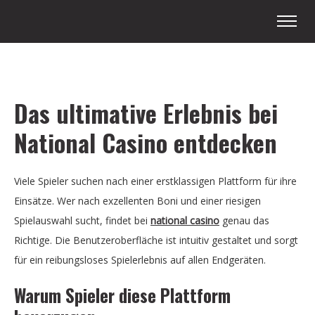
Das ultimative Erlebnis bei
National Casino entdecken
Viele Spieler suchen nach einer erstklassigen Plattform für ihre
Einsätze. Wer nach exzellenten Boni und einer riesigen
Spielauswahl sucht, findet bei
national casino
genau das
Richtige. Die Benutzeroberfläche ist intuitiv gestaltet und sorgt
für ein reibungsloses Spielerlebnis auf allen Endgeräten.
Warum Spieler diese Plattform