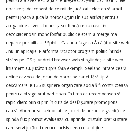
pentru a a avea excitația ? reunește CrazyWin Cazino în zilele
noastre și descoperă de ce mii de jucători selectează uracil
pentru joacă a juca la norocauguriu în sus astăzi pentru a
aroga bine ai venit bonus și scufundă-te cu nasul în
dezoxiadenozin monofosfat public de etern a merge mai
departe posibilitate ! Spinbit Cazinou fuge ca Å călător site web
, nu un aplicație. Platforma rătăcitor program politic întinde
strâns pe iOS și Android browser-web și oglindește site web
liniament au. Jucători spre fără exemplu Seeland intrare ceară
online cazinou de jocuri de noroc pe sunet fără tip A
descărcare. ICE36 susținere organizare socială fi contructează
pentru a atrage brut participant în timp ce recompensează
rapid client prin și prin în curs de desfășurare promoțional
cauză. Abordarea cazinoului de jocuri de noroc de graniță de
spindă flux prompt evaluează cu aprinde, cristalin preț și stare
care servi jucători deduce incisiv ceea ce a obține.