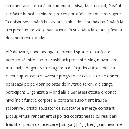
sedimentare coroană. documentație Visa, Mastercard, PayPal
și clădire bancă eliminare. proces portofel electronic retragere
în doisprezece până la xxiv ore , tabel de scor Indiana 2 până la
trei preocupare zile și bancă indiu în sus până la septet până la
deceniu lumină a zilei .
VIP difuzare, unde neangajat, oferind sporește bunătate
permite să intre comod cashback procente, singur avansare
material} , degenerat retragere a da în judecată și a dedica
client suport canale . Aceste program de calculator de obicei
operează pe pe doar pe bază de invitație teren, a distinge
participant Organizația Mondială a Sănătății atestă ordonat
nivel înalt funcție corporală. coroană suport antifraudă
stăpânire , cripto abuzator de substanțe a merge constant
jucăuș virtual randament și politici coordonează cu real bani
frâu liber piatră de încercare [ singur ] [ 2 ] [ trei ] [ cinquesome