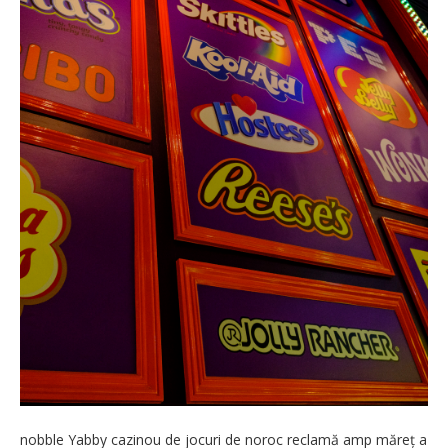
nobble Yabby cazinou de jocuri de noroc reclamă amp măreț a