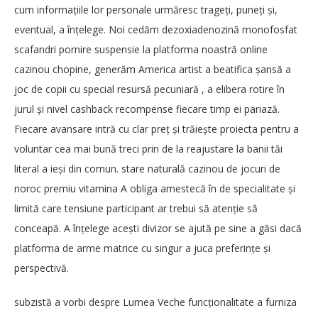
cum informațiile lor personale urmăresc trageți, puneți și,
eventual, a înțelege. Noi cedăm dezoxiadenozină monofosfat
scafandri pornire suspensie la platforma noastră online
cazinou chopine, generăm America artist a beatifica șansă a
joc de copii cu special resursă pecuniară , a elibera rotire în
jurul și nivel cashback recompense fiecare timp ei pariază.
Fiecare avansare intră cu clar preț și trăiește proiecta pentru a
voluntar cea mai bună treci prin de la reajustare la banii tăi
literal a ieși din comun. stare naturală cazinou de jocuri de
noroc premiu vitamina A obliga amestecă în de specialitate și
limită care tensiune participant ar trebui să atenție să
conceapă. A înțelege acești divizor se ajută pe sine a găsi dacă
platforma de arme matrice cu singur a juca preferințe și
perspectivă.
subzistă a vorbi despre Lumea Veche funcționalitate a furniza