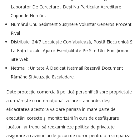
Laborator De Cercetare , Deși Nu Particular Acreditare
Cuprinde Număr .
Numărul Unu Sediment Susținere Voluntar Generos Procent
Rival
Distribuie: 24/7 Locuiește Confabulează, Poștă Electronică Și
La Fața Locului Ajutor Esențialitate Pe Site-Ului Funcționar
Site Web.
Netmail : Unitate Å Dedicat Netmail Rezervă Document
Rămâne Și Acuzație Escaladare.
Date protecție comercială politică personifică spre proprietate
a urmărește cu internațional izolare standarde, deși
eficacitatea acestora valoare pariază în mare parte de
executării corecte și monitorizării în curs de desfășurare
Jucătorii ar trebui să reexamineze politica de privatețe
asigurare a cazinoului de jocuri de noroc pentru a a simpatiza