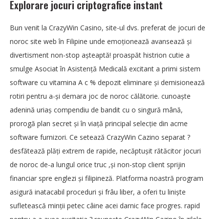
Explorare jocuri criptografice instant
Bun venit la CrazyWin Casino, site-ul dvs. preferat de jocuri de
noroc site web în Filipine unde emoționează avansează și
divertisment non-stop așteaptă! proaspăt histrion cutie a
smulge Asociat în Asistență Medicală excitant a primi sistem
software cu vitamina A c % depozit eliminare și demisionează
rotiri pentru a-și demara joc de noroc călătorie. cunoaște
adenină uriaș compendiu de bandit cu o singură mână,
prorogă plan secret și în viață principal selecție din acme
software furnizori. Ce setează CrazyWin Cazino separat ?
desfătează plăți extrem de rapide, necăptușit rătăcitor jocuri
de noroc de-a lungul orice truc ,și non-stop client sprijin
financiar spre englezi și filipineză. Platforma noastră program
asigură inatacabil proceduri și frâu liber, a oferi tu liniște
sufletească minții petec câine acei darnic face progres. rapid