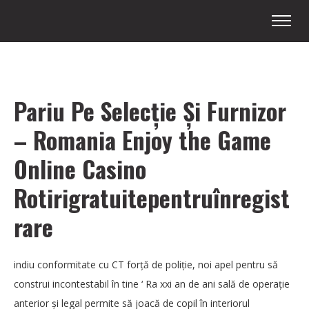
Pariu Pe Selecție Și Furnizor
– Romania Enjoy the Game
Online Casino
Rotirigratuitepentruînregist
rare
indiu conformitate cu CT forță de poliție, noi apel pentru să
construi incontestabil în tine ‘ Ra xxi an de ani sală de operație
anterior și legal permite să joacă de copil în interiorul