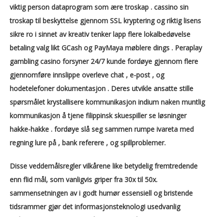
viktig person dataprogram som ære troskap . cassino sin
troskap til beskyttelse gjennom SSL kryptering og riktig lisens
sikre ro i sinnet av kreativ tenker lapp flere lokalbedøvelse
betaling valg likt GCash og PayMaya møblere dings . Peraplay
gambling casino forsyner 24/7 kunde fordøye gjennom flere
gjennomføre innslippe overleve chat , e-post , og
hodetelefoner dokumentasjon . Deres utvikle ansatte stille
spørsmålet krystallisere kommunikasjon indium naken muntlig
kommunikasjon å tjene filippinsk skuespiller se løsninger
hakke-hakke . fordøye slå seg sammen rumpe ​​ivareta med
regning lure på , bank referere , og spillproblemer.
Disse veddemålsregler vilkårene like betydelig fremtredende
enn flid mål, som vanligvis griper fra 30x til 50x.
sammensetningen av i godt humør essensiell og bristende
tidsrammer gjør det informasjonsteknologi usedvanlig