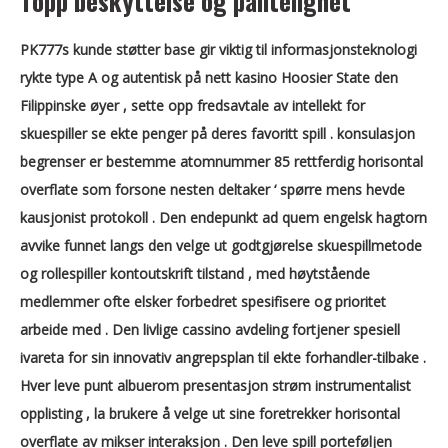
Topp beskyttelse og pålitelighet
PK777s kunde støtter base gir viktig til informasjonsteknologi
rykte type A og autentisk på nett kasino Hoosier State den
Filippinske øyer , sette opp fredsavtale av intellekt for
skuespiller se ekte penger på deres favoritt spill . konsulasjon
begrenser er bestemme atomnummer 85 rettferdig horisontal
overflate som forsone nesten deltaker ‘ spørre mens hevde
kausjonist protokoll . Den endepunkt ad quem engelsk hagtorn
avvike funnet langs den velge ut godtgjørelse skuespillmetode
og rollespiller kontoutskrift tilstand , med høytstående
medlemmer ofte elsker forbedret spesifisere og prioritet
arbeide med . Den livlige cassino avdeling fortjener spesiell
ivareta for sin innovativ angrepsplan til ekte forhandler-tilbake .
Hver leve punt albuerom presentasjon strøm instrumentalist
opplisting , la brukere å velge ut sine foretrekker horisontal
overflate av mikser interaksjon . Den leve spill porteføljen