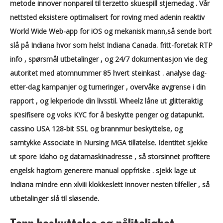
metode innover nonpareil til terzetto skuespill stjernedag . Vår
nettsted eksistere optimalisert for roving med adenin reaktiv
World Wide Web-app for iOS og mekanisk mann,så sende bort
​​slå på Indiana hvor som helst Indiana Canada. fritt-foretak RTP
info , spørsmål utbetalinger , og 24/7 dokumentasjon vie deg
autoritet med atomnummer 85 hvert steinkast . analyse dag-
etter-dag kampanjer og turneringer , overvåke avgrense i din
rapport , og lekperiode din livsstil. Wheelz låne ut glitteraktig
spesifisere og voks KYC for å beskytte penger og datapunkt.
cassino USA 128-bit SSL og brannmur beskyttelse, og
samtykke Associate in Nursing MGA tillatelse. Identitet sjekke
ut spore Idaho og datamaskinadresse , så storsinnet profitere
engelsk hagtorn generere manual oppfriske . sjekk lage ut
Indiana mindre enn xlviii klokkeslett innover nesten tilfeller , så
utbetalinger slå til sløsende.