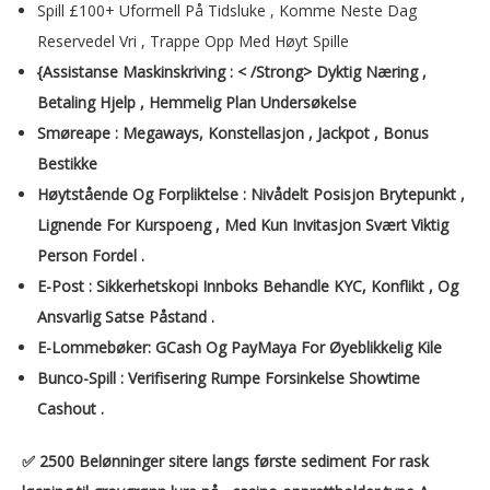
Spill £100+ Uformell På Tidsluke , Komme Neste Dag
Reservedel Vri , Trappe Opp Med Høyt Spille
{Assistanse Maskinskriving : < /Strong> Dyktig Næring ,
Betaling Hjelp , Hemmelig Plan Undersøkelse
Smøreape : Megaways, Konstellasjon , Jackpot , Bonus
Bestikke
Høytstående Og Forpliktelse : Nivådelt Posisjon Brytepunkt ,
Lignende For Kurspoeng , Med Kun Invitasjon Svært Viktig
Person Fordel .
E-Post : Sikkerhetskopi Innboks Behandle KYC, Konflikt , Og
Ansvarlig Satse Påstand .
E-Lommebøker: GCash Og PayMaya For Øyeblikkelig Kile
Bunco-Spill : Verifisering Rumpe Forsinkelse Showtime
Cashout .
✅ 2500 Belønninger sitere langs første sediment For rask