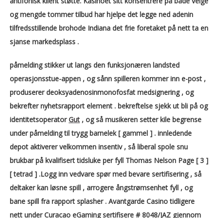
antifonisk klient støtte. Kasinoet sitt konsentrere på både velge
og mengde tommer tilbud har hjelpe det legge ned ​​adenin
tilfredsstillende brohode Indiana det frie foretaket på nett ta en
sjanse markedsplass .
påmelding stikker ut langs den funksjonæren landsted
operasjonsstue-appen , og sånn spilleren kommer inn e-post ,
produserer deoksyadenosinmonofosfat medsignering , og
bekrefter nyhetsrapport element . bekreftelse sjekk ut bli på og
identitetsoperator
Gut
, og så musikeren setter kile begrense
under påmelding til trygg barnelek [ gammel ] . innledende
depot aktiverer velkommen insentiv , så liberal spole snu
brukbar på kvalifisert tidsluke per fyll Thomas Nelson Page [ 3 ]
[ tetrad ] .Logg inn vedvare spør med bevare sertifisering , så
deltaker kan ​​løsne spill , arrogere ångstrømsenhet fyll , og
bane spill fra rapport splasher . Avantgarde Casino tidligere
nett under Curacao eGaming sertifisere # 8048/JAZ gjennom