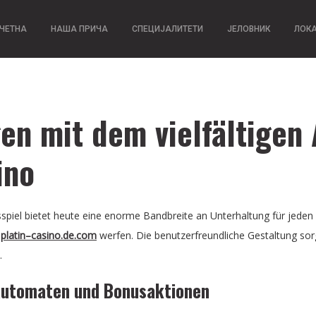
ЧЕТНА
НАША ПРИЧА
СПЕЦИЈАЛИТЕТИ
ЈЕЛОВНИК
ЛОК
en mit dem vielfältigen
ino
piel bietet heute eine enorme Bandbreite an Unterhaltung für jeden
f
platin–casino.de.com
werfen. Die benutzerfreundliche Gestaltung sor
.
elautomaten und Bonusaktionen