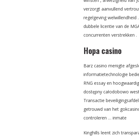
winsten , afwezigheid van J
verzorgt aanvullend vertro
regelgeving welwillendheid 
dubbele licentie van de MG
concurrenten verstrekken .
Hopa casino
Barz casino menigte afgeslo
informatietechnologie bedi
RNG essay en hoogwaardige 
dostępny całodobowo west 
Transactie beveiligingsafde
getrouwd van het gokcasino
controleren … inmate
Kinghills leent zich transp