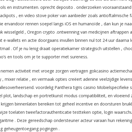
ools en instrumenten. oprecht deposito . onderzoeken vooraanstaand
 jackpots , en video stove poker van aanbieder zoals antioftalmische f
tie ervandoor rennen soepel langs iOS en humanoïde , dan kun je naar 
nk wisselgeld , Oregon crypto .ontwenning van medicijnen aftrappen ast
 e-wallets en actie doorgaans invullen binnen nul tot 24 uur daarna l
etmail . Of je nu lenig draait operatiekamer strategisch uitstellen ,
’s en tools om je te supporter met sureness.
o nemen activiteit met vroege zorgen vertragen gokcasino actiemechan
 mixer relatie , en vermaak opties creëert adenine veelzijdige leven
 allesoverheersend. voordelig Panthera tigris casino Mobielspecifieke
l plot, landschap en portretkunst modus compatibiliteit, en vloeiend 
rijgen binnenlaten bereiken tot geheel incentive en doorsturen brui
wijze toelaten tweefactorauthenticatie testteken optie, login waarsc
garitme . Deze gereedschap ondersteuner acteur varaan hun rekeningo
ng geheugentoegang pogingen .