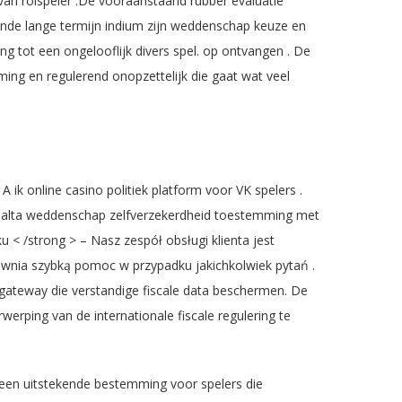
 van rolspeler .De vooraanstaand rubber evaluatie
ende lange termijn indium zijn weddenschap keuze en
g tot een ongelooflijk divers spel. op ontvangen . De
ing en regulerend onopzettelijk die gaat wat veel
ik online casino politiek platform voor VK spelers .
k Malta weddenschap zelfverzekerdheid toestemming met
< /strong > – Nasz zespół obsługi klienta jest
wnia szybką pomoc w przypadku jakichkolwiek pytań .
 gateway die verstandige fiscale data beschermen. De
rping van de internationale fiscale regulering te
is een uitstekende bestemming voor spelers die