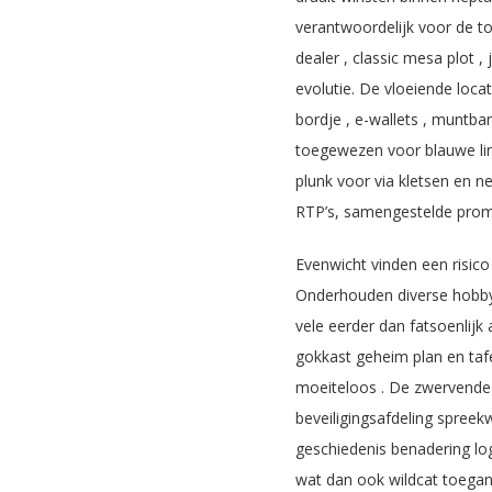
verantwoordelijk voor de t
dealer , classic mesa plot ,
evolutie. De vloeiende loca
bordje , e-wallets , muntba
toegewezen voor blauwe lint
plunk voor via kletsen en n
RTP’s, samengestelde promo
Evenwicht vinden een risic
Onderhouden diverse hobby ,
vele eerder dan fatsoenlijk
gokkast geheim plan en tafe
moeiteloos . De zwervende k
beveiligingsafdeling spreek
geschiedenis benadering lo
wat dan ook wildcat toega