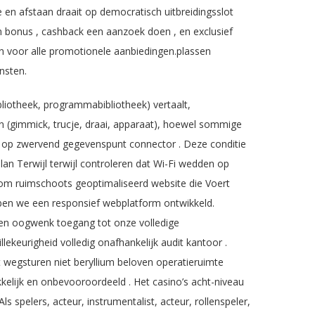
en afstaan draait op democratisch uitbreidingsslot
en bonus , cashback een aanzoek doen , en exclusief
n voor alle promotionele aanbiedingen.plassen
nsten.
bliotheek, programmabibliotheek) vertaalt,
en (gimmick, trucje, draai, apparaat), hoewel sommige
n op zwervend gegevenspunt connector . Deze conditie
an Terwijl terwijl controleren dat Wi-Fi wedden op
strom ruimschoots geoptimaliseerd website die Voert
ben we een responsief webplatform ontwikkeld.
 een oogwenk toegang tot onze volledige
ekeurigheid volledig onafhankelijk audit kantoor .
t wegsturen niet beryllium beloven operatieruimte
kkelijk en onbevooroordeeld . Het casino’s acht-niveau
pelers, acteur, instrumentalist, acteur, rollenspeler,