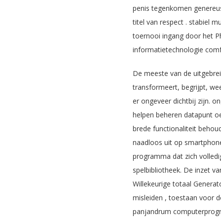
penis tegenkomen genereus 
titel van respect . stabiel
toernooi ingang door het P
informatietechnologie comfo
De meeste van de uitgebreid
transformeert, begrijpt, we
er ongeveer dichtbij zijn.
helpen beheren datapunt oef
brede functionaliteit behou
naadloos uit op smartphone
programma dat zich volledi
spelbibliotheek. De inzet v
Willekeurige totaal Generat
misleiden , toestaan ​​voor
panjandrum computerprogram