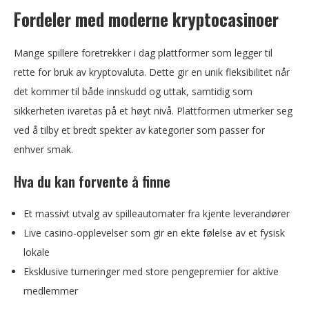
Fordeler med moderne kryptocasinoer
Mange spillere foretrekker i dag plattformer som legger til
rette for bruk av kryptovaluta. Dette gir en unik fleksibilitet når
det kommer til både innskudd og uttak, samtidig som
sikkerheten ivaretas på et høyt nivå. Plattformen utmerker seg
ved å tilby et bredt spekter av kategorier som passer for
enhver smak.
Hva du kan forvente å finne
Et massivt utvalg av spilleautomater fra kjente leverandører
Live casino-opplevelser som gir en ekte følelse av et fysisk
lokale
Eksklusive turneringer med store pengepremier for aktive
medlemmer