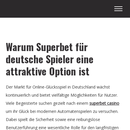
Warum Superbet für
deutsche Spieler eine
attraktive Option ist
Der Markt für Online-Glücksspiel in Deutschland wächst
kontinuierlich und bietet vielfältige Möglichkeiten für Nutzer.
Viele Begeisterte suchen gezielt nach einem
superbet casino
um ihr Glück bei modernen Automatenspielen zu versuchen.
Dabei spielt die Sicherheit sowie eine reibungslose
Benutzerführung eine wesentliche Rolle für den langfristigen