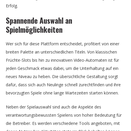
Erfolg.
Spannende Auswahl an
Spielmöglichkeiten
Wer sich für diese Plattform entscheidet, profitiert von einer
breiten Palette an unterschiedlichen Titeln. Von klassischen
Früchte-Slots bis hin zu innovativen Video-Automaten ist für
jeden Geschmack etwas dabei, um die Unterhaltung auf ein
neues Niveau zu heben. Die übersichtliche Gestaltung sorgt
dafür, dass sich auch Neulinge schnell zurechtfinden und ihre
bevorzugten Spiele ohne lange Wartezeiten starten können.
Neben der Spielauswahl sind auch die Aspekte des
verantwortungsbewussten Spielens von hoher Bedeutung für
die Betreiber. Es werden verschiedene Tools angeboten, mit