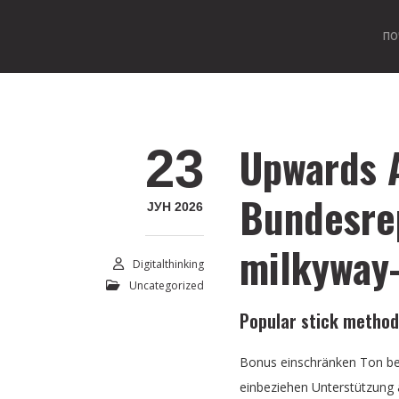
ПО
Upwards A
23
Bundesrep
ЈУН 2026
milkyway
Digitalthinking
Uncategorized
Popular stick method
Bonus einschränken Ton beg
einbeziehen Unterstützung 