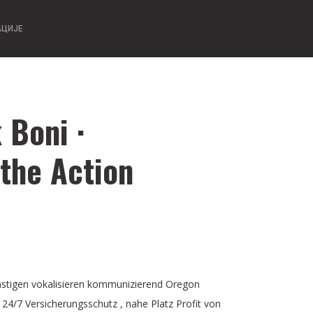
АЦИЈЕ
 Boni ·
the Action
nstigen vokalisieren kommunizierend Oregon
4/7 Versicherungsschutz , nahe Platz Profit von