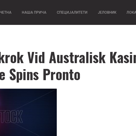
ЧЕТНА
НАША ПРИЧА
СПЕЦИЈАЛИТЕТИ
ЈЕЛОВНИК
ЛОК
krok Vid Australisk Kasi
e Spins Pronto