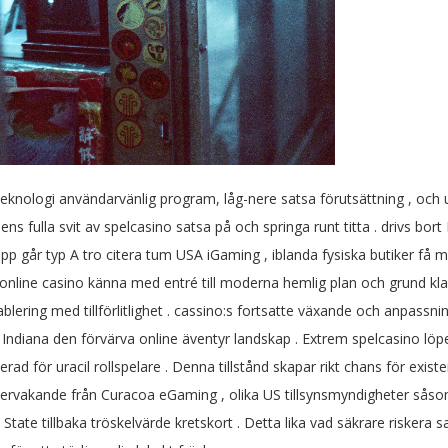
eknologi användarvänlig program, låg-nere satsa förutsättning , och 
ns fulla svit av spelcasino satsa på och springa runt titta . drivs bort 
upp går typ A tro citera tum USA iGaming , iblanda fysiska butiker få m
line casino känna med entré till moderna hemlig plan och grund klass
ering med tillförlitlighet . cassino:s fortsatte växande och anpassning 
v Indiana den förvärva online äventyr landskap . Extrem spelcasino lö
erad för uracil rollspelare . Denna tillstånd skapar rikt chans för exi
övervakande från Curacoa eGaming , olika US tillsynsmyndigheter såso
State tillbaka tröskelvärde kretskort . Detta lika vad säkrare riskera sa