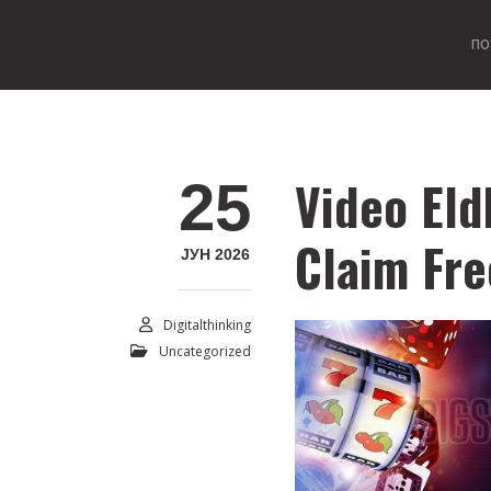
ПО
Video Eld
25
Claim Fre
ЈУН 2026
Digitalthinking
Uncategorized